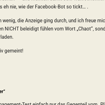
 eh nie, wie der Facebook-Bot so tickt… .
n wenig, die Anzeige ging durch, und ich freue mic
en NICHT beleidigt fühlen vom Wort „Chaot“, son
laden.
tiv gemeint!
er“
nagement-Test einfach nur das Gegenteil vom „Pl