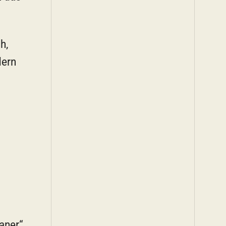
h,
dern
aner“.