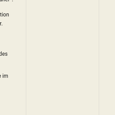
tion
r.
ndes
e im