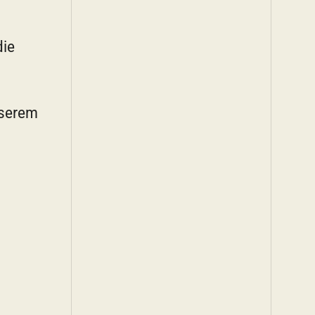
die
nserem