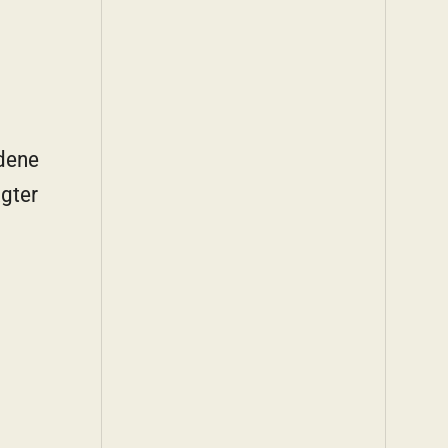
edene
ägter