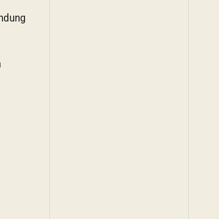
indung
n