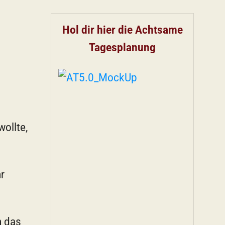
Hol dir hier die Achtsame
Tagesplanung
ollte,
hr
h das