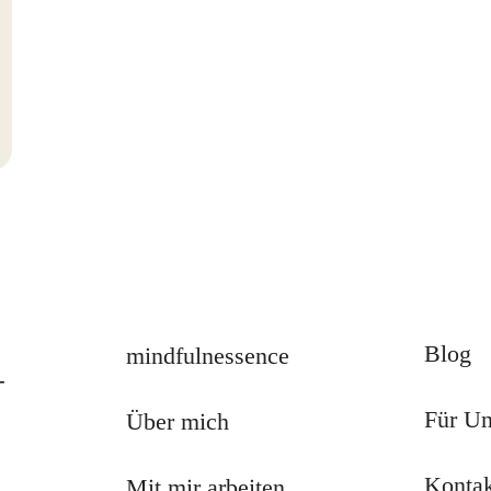
Blog
mindfulnessence
-
Für U
Über mich
Konta
Mit mir arbeiten