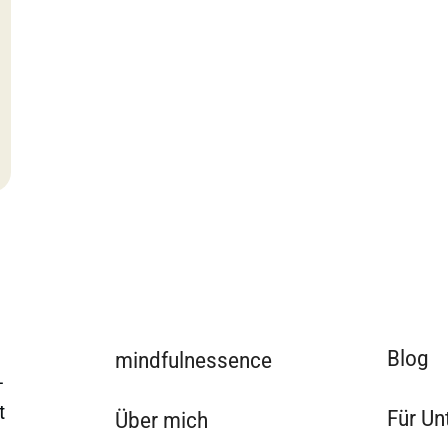
Blog
mindfulnessence
-
t
Für U
Über mich