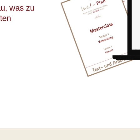
au, was zu
sten