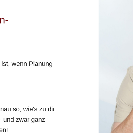
n-
 ist, wenn Planung
nau so, wie's zu dir
t - und zwar ganz
en!