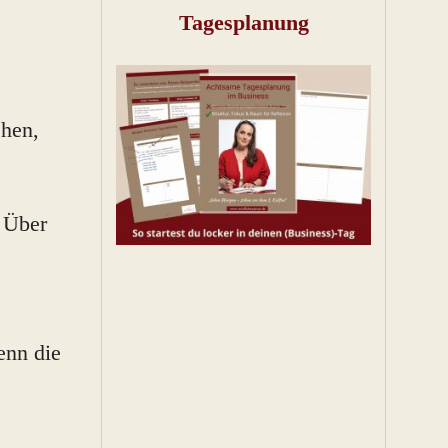
Tagesplanung
ehen,
: Über
enn die