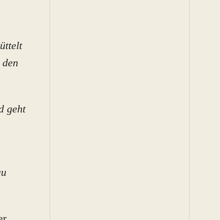
ttelt
t den
d geht
au
er