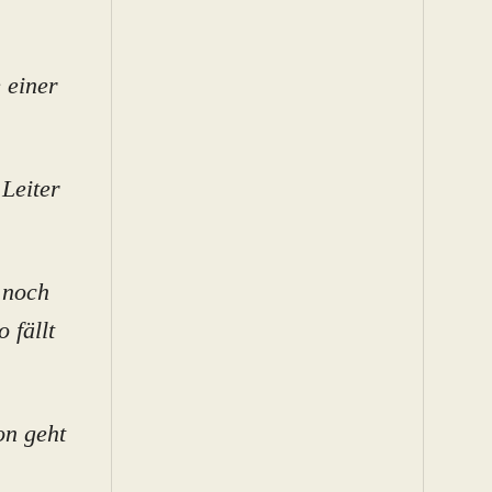
 einer
 Leiter
r noch
 fällt
on geht