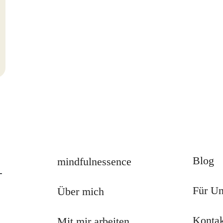
Blog
mindfulnessence
-
Für U
Über mich
Konta
Mit mir arbeiten