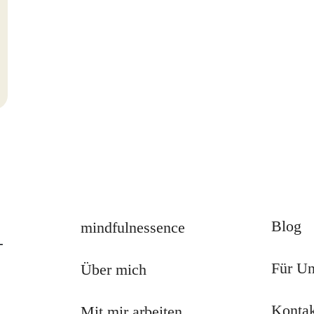
Blog
mindfulnessence
-
Für U
Über mich
Konta
Mit mir arbeiten