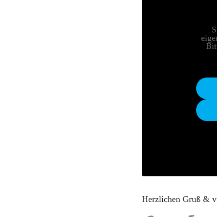
S
eige
Bit
Herzlichen Gruß & vie