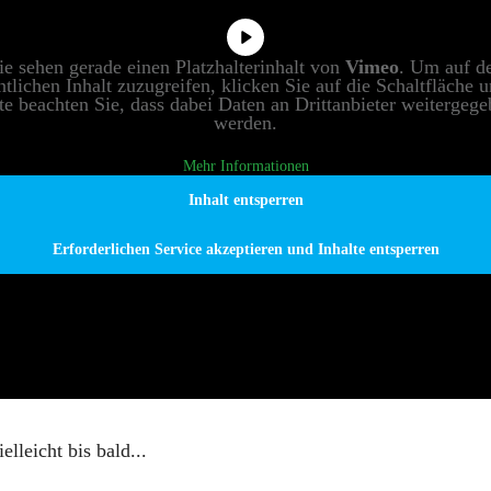
ie sehen gerade einen Platzhalterinhalt von
Vimeo
. Um auf d
ntlichen Inhalt zuzugreifen, klicken Sie auf die Schaltfläche u
te beachten Sie, dass dabei Daten an Drittanbieter weitergeg
werden.
Mehr Informationen
Inhalt entsperren
Erforderlichen Service akzeptieren und Inhalte entsperren
lleicht bis bald...